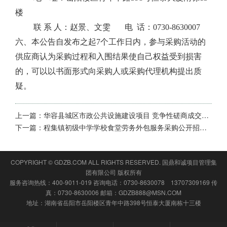
楼
联
系
人：
赵景、文雯
电
话：
0730-8630007
六
、
本公告自发布之起
7个工作日内，参与采购活动的
供应商认为采购过程和
入围
结果使自己权益受到损害
的，可以以书面形式向采购人或采购代理机构提出质
疑。
上一篇：
华容县城区市政公共设施建设项目 竞争性磋商成交结果公告
下一篇：
程集镇初级中学学校食堂劳务外包服务采购公开招标的成交公告
COPYRIGHT © GDZB.COM ALL RIGHTS RESERVED.
国鼎和诚项目管理集
团有限公司
版权所有
服务咨询热线：400-9011-019 咨询电话：0730-8630078 13707309169 传
真：0730-8630006 邮箱：GDZB888@MSN.COM
地址：湖南省岳阳市岳阳楼区青年中路398号恒泰大厦南栋十三楼