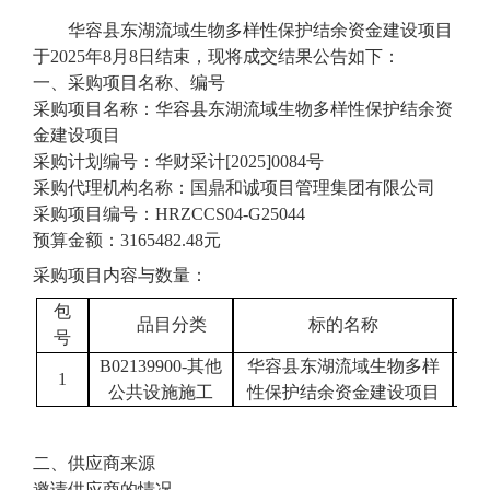
华容县东湖流域生物多样性保护结余资金建设项目
于
2025年8月8日结束，现将成交结果公告如下：
一、采购项目名称、编号
采购项目名称：华容县东湖流域生物多样性保护结余资
金建设项目
采购计划编号：
华财采计
[2025]0084号
采购
代理机构
名称
：国鼎和诚项目管理集团有限公司
采购项目编号：
HRZCCS04-G25044
预算金额：
3165482.48元
采购项目内容与数量：
包
品目分类
标的
名称
简
号
B
02139900
-其他
华容县东湖流域生物多样
1
详
公共设施施工
性保护结余资金建设项目
二、供应商来源
邀请供应商的情况