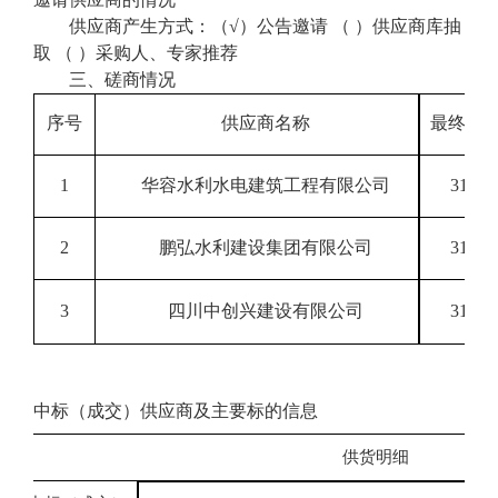
供应商产生方式：（
√）公告邀请 （ ）供应商库抽
取 （ ）采购人、专家推荐
三、
磋商
情况
序号
供应商名称
最终
报
1
华容水利水电建筑工程有限公司
31300
2
鹏弘水利建设集团有限公司
31388
3
四川中创兴建设有限公司
31426
中标（成交）供应商及主要标的信息
号
供货
明细