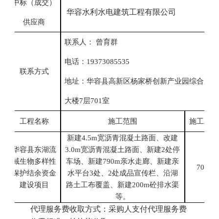
中标
（成交）
华容水利水电建筑工程有限公司
供应商
联系人：
曾育群
电话：
19373085535
联系方式
地址：
华容县高新区杨家桥创新产业园综合服务
大楼
7层701室
工程名称
施工范围
施工工期
新建
4.5m宽沥青混凝土路面、改建
华容县东湖流
3.0m宽沥青混凝土路面、新建2处停
域生物多样性
车场、新建790m亲水走廊、新建亲
70天
保护结余资金
水平台3处、2处成品宣传栏、沿湖
建设项目
路土工布覆盖、新建200m砼排水渠
等。
代理服务费收取方式：采购人支付代理服务费