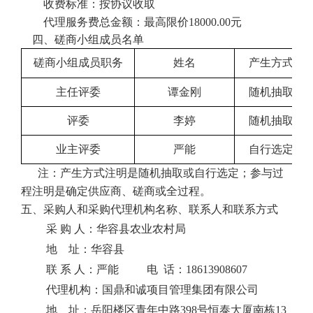
收费标准：按协议收取
代理服务费总金额：最高限价
18000.00元
四、磋商小组成员名单
磋商
小组
成员
职务
姓名
产生方式
主任评委
谭金刚
随机抽取
评委
李婷
随机抽取
业主评委
严能
自行选定
注：产生方式注明是随机抽取或自行选定；参与过
程注明是确定供应商、
磋商
或全过程。
五
、采购人和采购代理机构名称、联系人和联系方式
采
购
人：华容县农业农村局
地
址：
华容县
联
系
人：
严能
电
话：
18613908607
代理机构：国鼎和诚项目管理集团有限公司
地
址：岳阳楼区青年中路
398号恒泰大厦南栋13