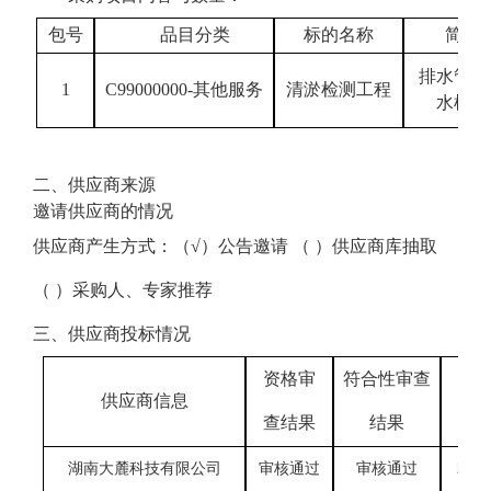
包号
品目分类
标的
名称
简要
排水管网
1
C99000000-其他服务
清淤检测工程
水样检
二、供应商来源
邀请供应商的情况
供应商产生方式：（
√）公告邀请 （ ）供应商库抽取
（ ）采购人、专家推荐
三、供应商投标情况
资格审
符合性审查
供应商信息
查结果
结果
湖南大麓科技有限公司
审核通过
审核通过
2066