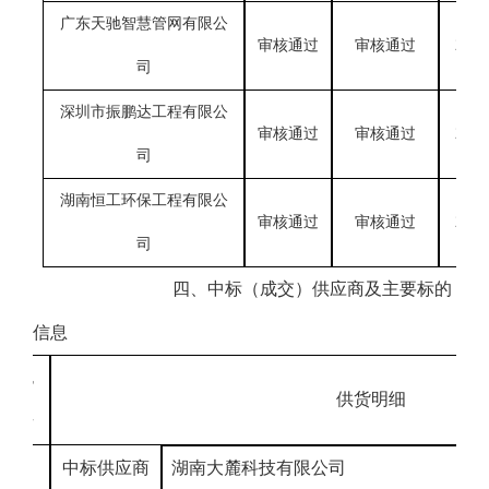
广东天驰智慧管网有限公
审核通过
审核通过
2031
司
深圳市振鹏达工程有限公
审核通过
审核通过
2106
司
湖南恒工环保工程有限公
审核通过
审核通过
2093
司
四、
中标
（
成交
）
供应商及主要标的
信息
包
供货
明细
号
中标供应商
湖南大麓科技有限公司