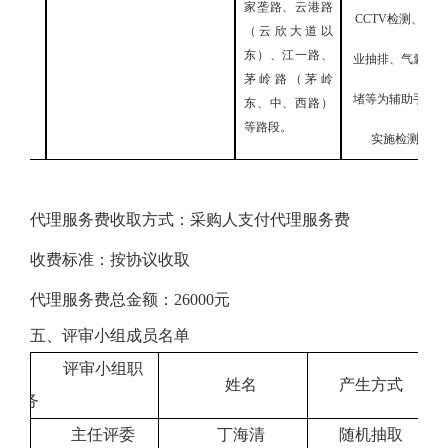
家垄路、云港路
CCTV检测、专
（云欣大道以
东）、江一路、
业抽排、气囊封
茅岭路（茅岭
堵等为辅助手段
东、中、西路）
等路段。
实施检测
代理服务费收取方式：
采购人
支付代理服务费
收费标准：
按协议收取
代理服务费总金额：
26000元
五、
评审小组成员名单
评审小组职
姓名
产生方式
务
主任评委
丁海清
随机抽取