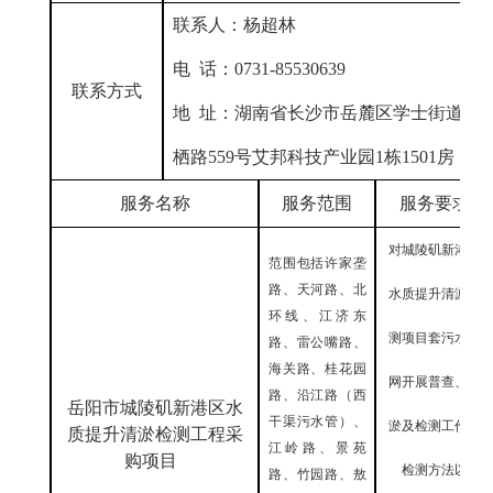
联系人：
杨超林
电
话：
0731-85530639
联系方式
地
址：
湖南省长沙市岳麓区学士街道云
栖路
559号艾邦科技产业园1栋1501房
服务
名称
服务范围
服务要求
对城陵矶新港区
范围包括许家垄
路、天河路、北
水质提升清淤检
1
环线、江济东
测项目套污水管
路、雷公嘴路、
海关路、桂花园
网开展普查、清
路、沿江路（西
岳阳市城陵矶新港区水
干渠污水管）、
淤及检测工作，
质提升清淤检测工程采
江岭路、景苑
购项目
检测方法以
路、竹园路、敖