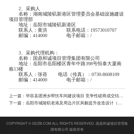
2、
采购人
名称：
湖南城陵矶新港区管理委员会基础设施建设
项目管理部
地址：
岳阳市城陵矶新港区
联系人：
黄洪
联系电话：
19573010707
邮编：
414000 电子邮箱：/
3、
采购代理机构：
名称：
国鼎和诚项目管理集团有限公司
地址：岳阳市岳阳楼区青年中路
398号恒泰大厦南
栋13楼
联系人：张蓓
电话（传真）：
0730-86
08109
邮编：
414000 电子邮箱：/
上一篇：
华容县团洲乡帮扶车间建设项目 竞争性磋商成交结果公告
下一篇：
岳阳市城陵矶老港及周边片区风貌提升改造设计（暨岳州关保护范围和建设控制地带内配套设施提质及周边环境整治项目实施方案）采购项目中标公告
COPYRIGHT © GDZB.COM ALL RIGHTS RESERVED.
国鼎和诚项目管理集
团有限公司
版权所有