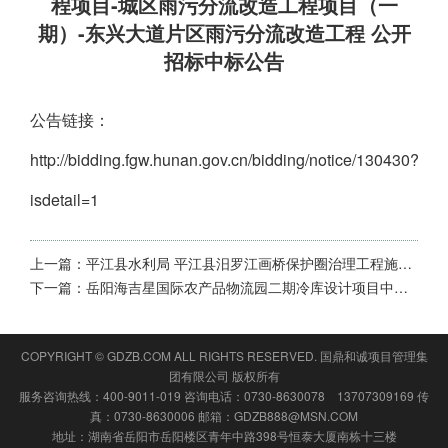
程项目-城区雨污分流改造工程项目（一
期）-东兴大道片区雨污分流改造工程 公开
招标中标公告
公告链接：
http://bidding.fgw.hunan.gov.cn/bidding/notice/130430?
isdetail=1
上一篇：
平江县水利局 平江县汨罗江画桥保护圈治理工程施工监理（第二次）公开招标中标公告
下一篇：
岳阳海吉星国际农产品物流园二期冷库设计项目中标候选人公示
COPYRIGHT © GDZB.COM ALL RIGHTS RESERVED.
国鼎和诚项目管理集
团有限公司
版权所有
服务咨询热线：400-9011-019 咨询电话：0730-8630078 13707309169 传
真：0730-8630006 邮箱：GDZB888@MSN.COM
地址：湖南省岳阳市岳阳楼区青年中路398号恒泰大厦南栋十三楼