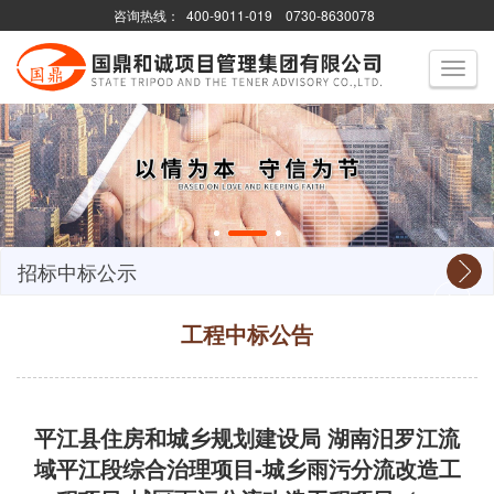
咨询热线：
400-9011-019
0730-8630078
Toggle
navigati
招标中标公示
工程中标公告
平江县住房和城乡规划建设局 湖南汨罗江流
域平江段综合治理项目-城乡雨污分流改造工