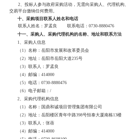
2、投标人参与政府采购活动，无需向采购人、代理机构、
交易平台缴纳任何费用。
十、采购项目联系人姓名和电话
联系人
姓名
：
罗孟良
联系电话：
0730-8880476
十一、采购人、采购代理机构的名称、地址和联系方法
1
、采购人信息
（
1
）名称：
岳阳市发展和改革委员会
（
2
）地址：
岳阳市岳阳大道
235
号
（
3
）联系人：
罗孟良
（
4
）邮编：
414000
（
5
）电话：
0730-8880476
（
6
）电子邮箱：
/
2
、采购代理机构信息
（
1
）名称：
国鼎和诚项目管理集团有限公司
（
2
）地址：
岳阳楼区青年中路
398
号恒泰大厦南栋
13
楼
（
3
）联系人：
张蓓
（
4
）邮编：
414000