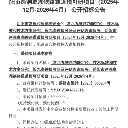
阳市跨洞庭湖铁路通道预可研项目（2025年
12月-2026年4月） 公开招标公告
岳阳市发展和改革委员会
的
常岳九铁路功能定位、技术标
准和技术方案研究、长九高铁预可研及评估咨询服务、岳阳市
跨洞庭湖铁路通道预可研项目（
2025
年
12
月
-2026
年
4
月）
进行
公开招标
采购
，现
邀请合格投标人参加投标
。
一、
采购项目
基本信息
1、采购项目名称：
常岳九铁路功能定位、技术标准和技
术方案研究、长九高铁预可研及评估咨询服务、岳阳市跨洞庭
湖铁路通道预可研项目（
2025
年
12
月
-2026
年
4
月）
2、
政府采购
计划
编号：
岳财市采计【
2025
】
000234
号
3、
委托
代理编号：
YYZCZB03-G25111
4、采购项目预算：
6000000元
o
支持预付款，预付比例：
%
5、
本项目对应的中小企业划分标准所属行业：
其他未列明
行业
o
ü
6、
评标办法：
最低价法
综合评分法