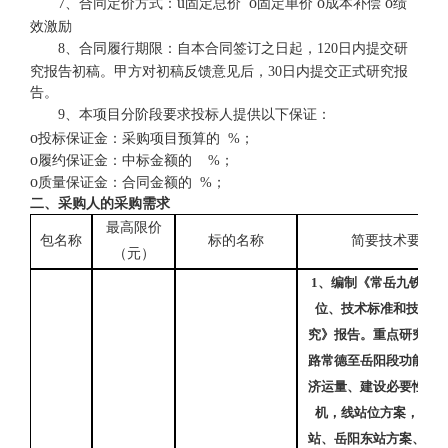
ü
o
o
o
7、
合同定价方式：
固定总价
固定单价
成本补偿
绩
效激励
8、
合同履行期限
：
自本合同签订之日起，
120日内提交研
究报告初稿。甲方对初稿反馈意见后，30日内提交正式研究报
告。
9、
本项目分阶段要求投标人提供以下保证：
o
投标保证金：采购项目预算的
%；
o
履约保证金：中标金额的
%；
o
质量保证金：合同金额的
%；
二、采购人的采购需求
最高限价
包名称
标的名称
简要技术要求
（
元
）
1、
编制《常岳九铁路功
位、技术标准和技术方
究》报告。重点研究常
路常德至岳阳段功能定
济运量、建设必要性及
机，线站位方案，引入
站、岳阳东站方案、华