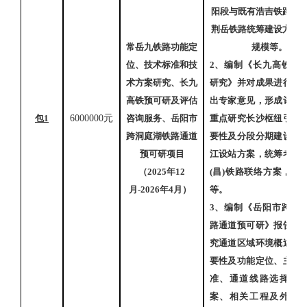
阳段与既有浩吉铁路及
荆岳铁路统筹建设方案
常岳九铁路功能定
规模等。
位、技术标准和技
2、
编制《长九高铁预
术方案研究、长九
研究》并对成果进行评
高铁预可研及评估
出专家意见，形成评估
包
1
6000000元
咨询服务、岳阳市
重点研究长沙枢纽引出
跨洞庭湖铁路通道
要性及分段分期建设时
预可研项目
江设站方案，统筹考虑
（
2025年12
(昌)铁路联络方案，投
月-2026年4月）
等。
3、
编制《岳阳市跨洞
路通道预可研》报告。
究通道区域环境概述、
要性及功能定位、主要
准、通道线路选择与
案、相关工程及外部