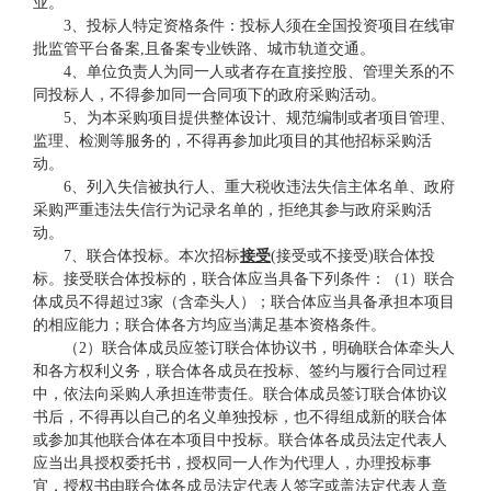
业。
3
、投标人特定资格条件
：
投标人须在全国投资项目在线审
批监管平台备案
,且备案专业铁路、城市轨道交通。
4
、单位负责人为同一人或者存在直接控股、管理关系的不
同投标人，不得参加同一合同项下的政府采购活动。
5
、为本采购项目提供整体设计、规范编制或者项目管
理、
监理、检测等服务的，不得再参加此项目的其他招标采购活
动。
6
、列入失信被执行人、重大税收违法失信主体名单、政府
采购严重违法失信行为记录名单的，拒绝其参与政府采购活
动。
7
、联合体投标。本次招标
接受
(接受或不接受)
联合体投
标。
接受联合体投标的，联合体应当具备下列条件：
（
1
）联合
体成员不得超过
3家（
含牵头人
）
；联合体应当具备承担本项目
的相应能力；联合体各方均应当满足基本
资格
条件
。
（
2
）
联合体成员应签订联合体协议书，明确联合体牵头人
和各方权利义务，联合体各成员在
投标
、签约与履行合同过程
中，依法向采购人承担连带责任。联合体成员签订联合体协议
书后，不得再以自己的名义单独投标，也不得组成新的联合体
或参加其他联合体在本项目中投标。联合体各成员法定代表人
应当出具授权委托书，授权同一人作为代理人，办理投标事
宜，授权书由联合体各成员法定代表人签字或盖法定代表人章