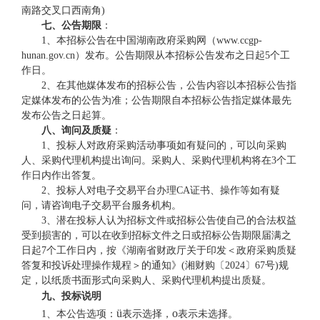
南路交叉口西南角
)
七
、公告期限
：
1、本招标公告在中国湖南政府采购网（www.ccgp-
hunan.gov.cn）发布。公告期限从本招标公告发布之日起5个工
作日。
2、在其他媒体发布的招标公告，公告内容以本招标公告指
定媒体发布的公告为准；公告期限自本招标公告指定媒体最先
发布公告之日起算。
八
、
询问
及质疑
：
1、投标人对政府采购活动事项如有疑问的，可以向采购
人、采购代理机构提出询问。采购人、采购代理机构将在3个工
作日内作出答复。
2、投标人对电子交易平台办理CA证书、操作等如有疑
问，请咨询电子交易平台服务机构。
3、
潜在投标人认为招标文件或招标公告使自己的合法权益
受到损害的，可以在收到招标文件之日或招标公告期限届满之
日起
7个工作日内，按《湖南省财政厅关于印发＜政府采购质疑
答复和投诉处理操作规程＞的通知》(湘财购〔20
24
〕
67
号
)规
定，以
纸质
书面形式向采购人、采购代理机构提出质疑。
九
、
投标说明
ü
o
1、本公告选项：
表示选择，
表示未选择。