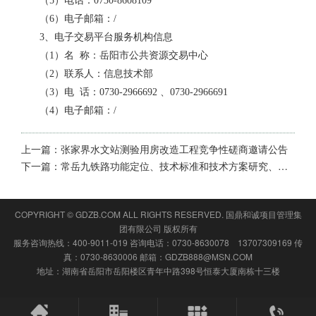
（
5
）电话：
0730-8608109
（
6
）电子邮箱：
/
3
、电子交易平台服务机构信息
（
1
）名 称：岳阳市公共资源交易中心
（
2
）联系人：信息技术部
（
3
）电 话：
0730-2966692
、
0730-2966691
（
4
）电子邮箱：
/
上一篇：
张家界水文站测验用房改造工程竞争性磋商邀请公告
下一篇：
常岳九铁路功能定位、技术标准和技术方案研究、长九高铁预可研及评估咨询服务、岳阳市跨洞庭湖铁路通道预可研项目（2025年12月-2026年4月）公开招标 更正公告
COPYRIGHT © GDZB.COM ALL RIGHTS RESERVED.
国鼎和诚项目管理集
团有限公司
版权所有
服务咨询热线：400-9011-019 咨询电话：0730-8630078 13707309169 传
真：0730-8630006 邮箱：GDZB888@MSN.COM
地址：湖南省岳阳市岳阳楼区青年中路398号恒泰大厦南栋十三楼