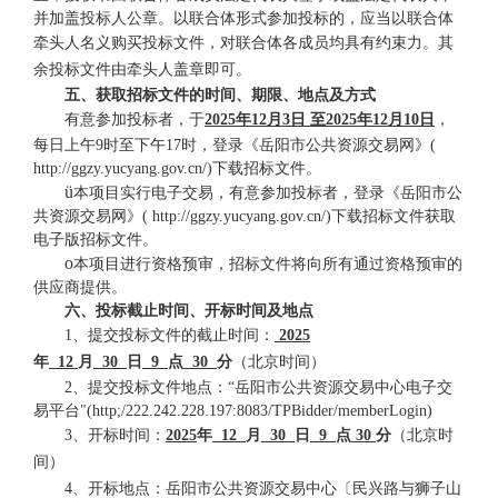
并加盖
投标人
公章。以联合体形式
参加投标
的，应当以联合体
牵头人名义
购买
投标
文件
，对联合体各成员均具有约束力。
其
余
投标
文件由牵头
人
盖章即可
。
五
、获取招标文件的时间、期限、地点
及方式
有意参加投标者，于
202
5
年
12
月
3
日
至
202
5
年
12
月
10
日
，
每日上午
9时至下午17时，登录《岳阳市公共资源交易网》(
http://ggzy.yucyang.gov.cn/)下载招标文件
。
ü
本项目实行电子交易，有意参加投标者，登录《岳阳市公
共资源交易网》
( http://ggzy.yucyang.gov.cn/)下载招标文件获取
电子版招标文件。
o
本项目进行资格预审，招标文件将向所有通过资格预审的
供应商提供。
六
、投标截止时间、开标时间及地点
1、
提交投标文件的截止时间
：
202
5
年
12
月
30
日
9
点
30
分
（北京时间）
2、
提交投标文件地点：
“岳阳市公共资源交易中心电子交
易平台"(http;/222.242.228.197:8083/TPBidder/memberLogin)
3、
开标时间：
202
5
年
12
月
30
日
9
点
30
分
（北京时
间）
4
、
开标地点：
岳阳市公共资源交易中心〔民兴路与狮子山