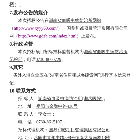
楼）
。
7.发布公告的媒介
本次招标公告在
湖南省血吸虫病防治所网站
（
http://www.xyyy60.com/
）、
国鼎和诚项目管理集团有限公司
网
（
http://www.gdzb.com/index.html
）
上发布。
8.行政监督
本次招标项目招标投标监督机构为
湖南省血吸虫病防治所
纪检部
，电话
0730-8600729
。
9.
其它
省外入湘企业应在
“湖南省住房和城乡建设网”进行基本信息登
记。
10.联系方式
招
标
人：
湖南省血吸虫病防治所
(湘岳医院)
；
地
址：
岳阳市金鹗中路
436号
；
联
系
人：
李女士
；
电
话：
0730-8615107
；
招标代理机构：
国鼎和诚项目管理集团有限公司
地
址：
岳阳市青年中路
398
号恒泰大厦南栋
13
楼