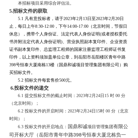
本招标项目采用综合评估法。
5.招标文件的获取
5.1 凡有意
投标者
，
请于
2023
年
2
月
13
日
至
2023年
2
月
20
日
止，
每日上午
8:30-12:00，下午14:00-17:00（北京时间
，节假日
休息
）
，
携带个人身份证、法定代表人身份证明
(或者授权委托
书并附法定代表人身份证明)、
营业执照副本
复印件、企业资质
证书副本复印件、
总监理工程师
的
国家注册监理工程师证书复
印件
，
以上资料
须加盖单位公章
，
到
岳阳市岳阳楼区青年中路
398号恒泰大厦南栋13楼（国鼎和诚项目管理集团有限公司）
购
买
招标
文件。
5.
2 招标
文件每套售价
500
元。
6.投标文件的递交
6.1 提交
投标
文件的截止时间：
202
3
年
2
月
24
日
15
时
00 分
（北京时间）；
6.2 投标
文件的开启时间：
202
3
年
2
月
24
日
15
时
00 分（北京
时间）；
国鼎和诚
有限公
6.3 投标
文件的开启地点：
项目管理集团
398
司开标大厅（
岳阳市青年中路
号恒泰大厦北栋负一