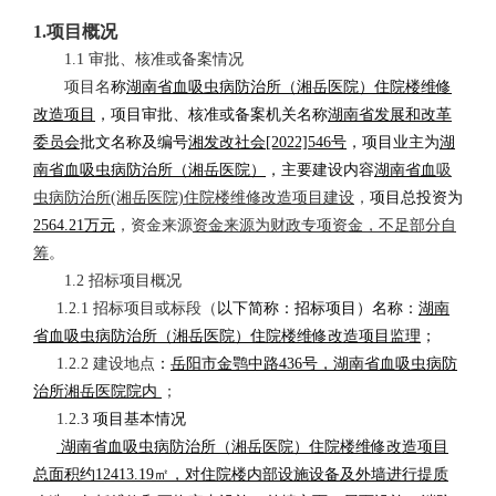
1.
项目概况
1.1 审批、核准或备案情况
项目名
称
湖南省血吸虫病防治所（湘岳医院）住院楼维修
改造项目
，
项目审批、核准或备案机关名称
湖南省发展和改革
委员会
批文名称及编号
湘发改社会
[2022]546号
，项目业主为
湖
南省血吸虫病防治所（湘岳医院）
，主要建设内容
湖南省血
吸
虫病防治所
(湘岳医院)住院楼维修改造项目建设
，
项目总投资为
2564.21万元
，资金来源
资金来源为财政专项资金，不足部分自
筹
。
1.2
招标项目概况
1.2.1 招标项目或标段（
以下简称：招标项目）名称：
湖南
省血吸虫病防治所（湘岳医院）住院楼维修改造项目监理
；
1.2.2 建设地点
：
岳阳市金鹗中路
436号，湖南省血吸虫病防
治所湘岳医院院内
；
1.2
.3 项目基本情况
湖南省血吸虫病防治所（湘岳医院）住院楼维修改造项目
总面积约
12413.19㎡，对住院楼内部设施设备及外墙进行提质