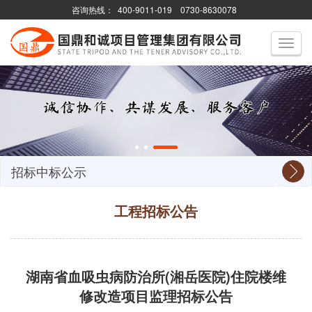
咨询热线：
400-9011-019
0730-8630078
Toggle
navigati
招标中标公示
工程招标公告
湖南省血吸虫病防治所(湘岳医院)住院楼维
修改造项目监理招标公告