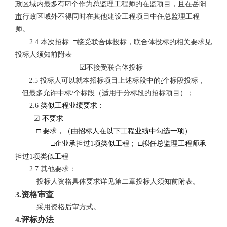
政区域内最多
有☑
个作为
总监
理工程师的在监项目，且在
岳阳
市
行政区域外不得同时在其他建设工程项目中任总监理工程
师。
2.4 本次招标 □接受联合体投标，联合体投标的相关要求见
投标人须知前附表
☑
不接受联合体投标
2.5 投标人可以就本招标项目上述标段中的
/
个标段投标，
但最多允许中标
/
个标段（适用于分标段的招标项目）；
2.6
类似工程业绩要求：
☑
不要求
□ 要求，（由招标人在以下工程业绩中勾选一项）
□企业承担过1项类似工程； □拟任总监理工程师承
担过1项类似工程
2.7 其他要求：
投标人资格具体要求详见第二章投标人须知前附表。
3.资格审查
采用
资格后审方式
。
4.评标办法