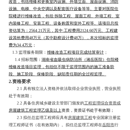
改造，包括维修和更换室内设施、外墙立面、屋面设施、消防
设施、电梯、中央空调以及配套医疗设备等等。主要对医院住
院楼进行维修改造，包括:拆除工程、屋面工程、外墙工程、室
内装修工程、安装工程、设备购置和室外工程等。该项目总投
资估算为：2564.21万元，其中:工程费用2124.60万元、工程建
设其他费用48万元（其中勘察设计费48万）
，本次招标的监理
费为
34.4万元
；
1.3 监理服务期限：
维修改造工程项目完成结算审计
；
1.4 招标
范围：
湖南省血吸虫病防治所（湘岳医院）住院楼
维修改造项目监理，包括但不限于监理范围内的施工准备阶
段、施工阶段、保修阶段、缺陷责任期的全过程监理
。
2.资格要求
2.1 具有独立法人资格并依法取得企业营业执照，营业执照
处于有效期；
2.2 具备住房城乡建设主管部门颁发的
工程监理综合资质或
房屋建筑工程监理乙级
及以上
资质，资质证书处于有效期；
2.3 拟任总监理工程师应具有
房屋建筑工程
专业国家注册监
理工程师证书（在有效期内）。拟任总监理工程师在
岳阳市
行